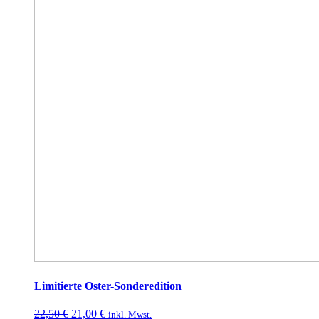
Limitierte Oster-Sonderedition
22,50
€
21,00
€
inkl. Mwst.