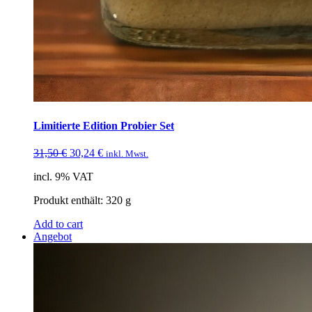
Limitierte Edition Probier Set
31,50
€
30,24
€
inkl. Mwst.
incl. 9% VAT
Produkt enthält: 320
g
Add to cart
Angebot