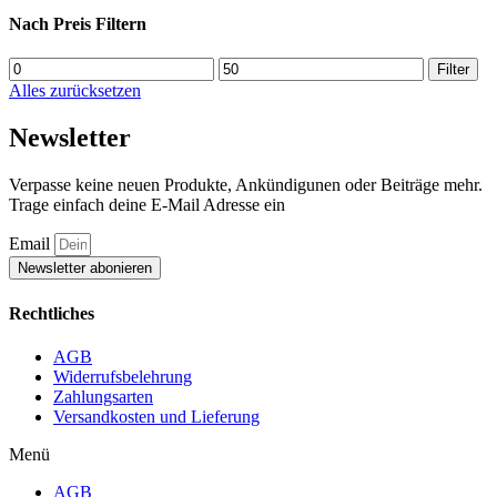
Nach Preis Filtern
Min
Max
Filter
price
price
Alles zurücksetzen
Newsletter
Verpasse keine neuen Produkte, Ankündigunen oder Beiträge mehr.
Trage einfach deine E-Mail Adresse ein
Email
Newsletter abonieren
Rechtliches
AGB
Widerrufsbelehrung
Zahlungsarten
Versandkosten und Lieferung
Menü
AGB