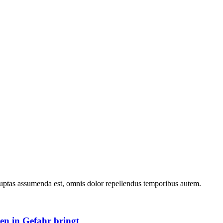
uptas assumenda est, omnis dolor repellendus temporibus autem.
en in Gefahr bringt