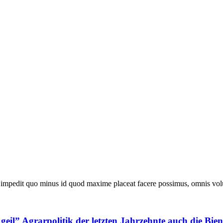
l impedit quo minus id quod maxime placeat facere possimus, omnis vol
il” Agrarpolitik der letzten Jahrzehnte auch die Bien