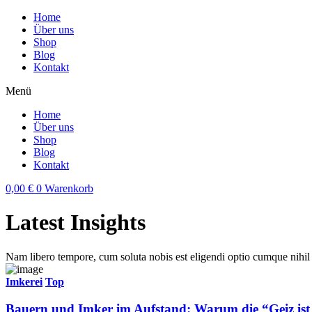
Home
Über uns
Shop
Blog
Kontakt
Menü
Home
Über uns
Shop
Blog
Kontakt
0,00
€
0
Warenkorb
Latest Insights
Nam libero tempore, cum soluta nobis est eligendi optio cumque nihi
Imkerei
Top
Bauern und Imker im Aufstand: Warum die “Geiz ist ge